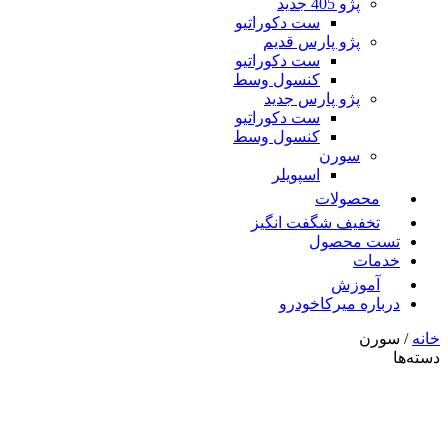
پژو 405 جدید
ست دکوراتیو
پژو پارس قدیم
ست دکوراتیو
کنسول وسط
پژو پارس جدید
ست دکوراتیو
کنسول وسط
سورن
اسپویلر
محصولات
تخفیف شگفت انگیز
تست محصول
خدمات
آموزش
درباره میرکاخودرو
خانه
/ سورن
دسته‌ها