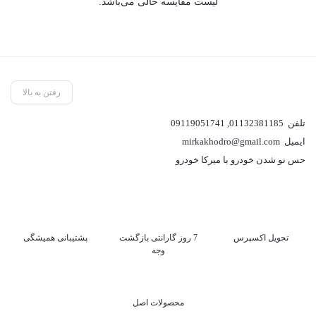
لیست مقایسه خالی می‌باشد.
رفتن به بالا
تلفن
01132381185
,
09119051741
ایمیل
mirkakhodro@gmail.com
حس نو شدن خودرو با میرکا خودرو
تحویل اکسپرس
7 روز گارانتی بازگشت
پشتیبانی همیشگی
وجه
محصولات اصل