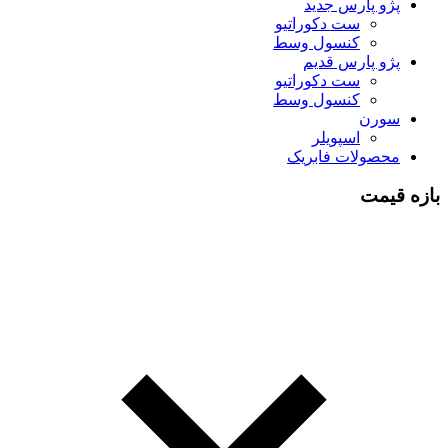
پژو پارس جدید
ست دکوراتیو
کنسول وسط
پژو پارس قدیم
ست دکوراتیو
کنسول وسط
سورن
اسپویلر
محصولات فابریک
بازه قیمت