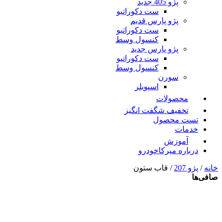
پژو 405 جدید
ست دکوراتیو
پژو پارس قدیم
ست دکوراتیو
کنسول وسط
پژو پارس جدید
ست دکوراتیو
کنسول وسط
سورن
اسپویلر
محصولات
تخفیف شگفت انگیز
تست محصول
خدمات
آموزش
درباره میرکاخودرو
خانه
/
پژو 207
/ قاب ستون
صافی‌ها