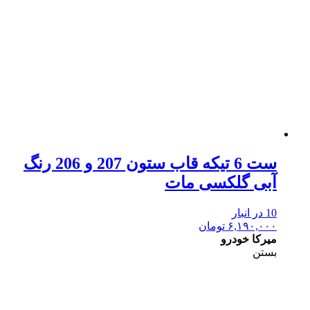
ست 6 تیکه قاب ستون 207 و 206 رنگ
آبی گلکسی مات
10 در انبار
۶,۱۹۰,۰۰۰
تومان
میرکا خودرو
بستن