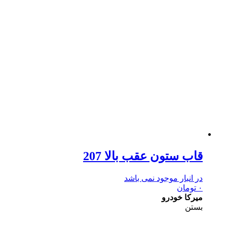
قاب ستون عقب بالا 207
در انبار موجود نمی باشد
۰
تومان
میرکا خودرو
بستن