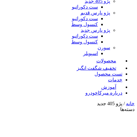
پژو 405 جدید
ست دکوراتیو
پژو پارس قدیم
ست دکوراتیو
کنسول وسط
پژو پارس جدید
ست دکوراتیو
کنسول وسط
سورن
اسپویلر
محصولات
تخفیف شگفت انگیز
تست محصول
خدمات
آموزش
درباره میرکاخودرو
خانه
/ پژو 405 جدید
دسته‌ها