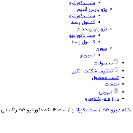
ست دکوراتیو
پژو پارس قدیم
ست دکوراتیو
کنسول وسط
پژو پارس جدید
ست دکوراتیو
کنسول وسط
سورن
اسپویلر
محصولات
تخفیف شگفت انگیز
تست محصول
خدمات
آموزش
درباره میرکاخودرو
خانه
/
پژو 206
/
ست دکوراتیو
/ ست 12 تکه دکوراتیو 206 رنگ آبی تیره براق