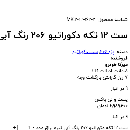
شناسه محصول:
MK12012016204
ست 12 تکه دکوراتیو 206 رنگ آبی تیره براق
دسته:
پژو 206
,
ست دکوراتیو
فروشنده
میرکا خودرو
ضمانت اصالت کالا
7 روز گارانتی بازگشت وجه
9 در انبار
پست و تی پاکس
۶,۹۸۹,۴۰۰
تومان
9 در انبار
ست 12 تکه دکوراتیو 206 رنگ آبی تیره براق عدد
-
+