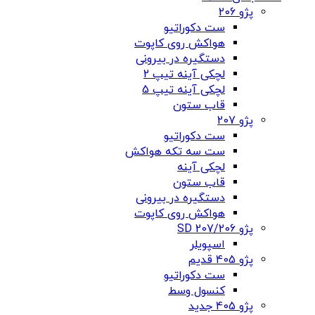
پژو 206
ست دکوراتیو
هواکش روی کاپوت
دستگیره در بیرونی
لچکی آینه تیپ 2
لچکی آینه تیپ 5
قاب ستون
پژو 207
ست دکوراتیو
ست سه تکه هواکش
لچکی آینه
قاب ستون
دستگیره در بیرونی
هواکش روی کاپوت
پژو 207/206 SD
اسپویلر
پژو 405 قدیم
ست دکوراتیو
کنسول وسط
پژو 405 جدید