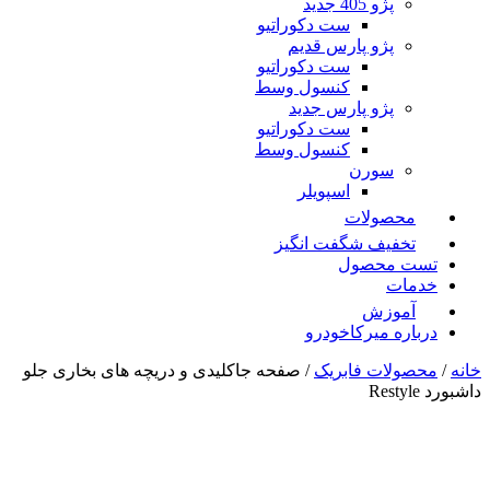
پژو 405 جدید
ست دکوراتیو
پژو پارس قدیم
ست دکوراتیو
کنسول وسط
پژو پارس جدید
ست دکوراتیو
کنسول وسط
سورن
اسپویلر
محصولات
تخفیف شگفت انگیز
تست محصول
خدمات
آموزش
درباره میرکاخودرو
خانه
/
محصولات فابریک
/ صفحه جاکلیدی و دریچه های بخاری جلو
داشبورد Restyle