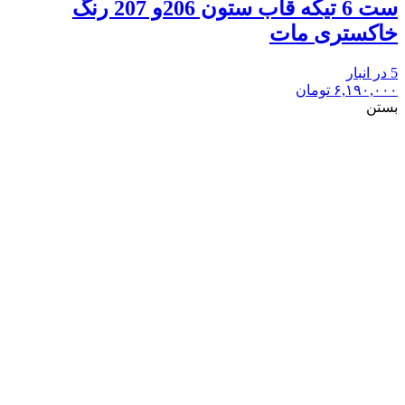
ست 6 تیکه قاب ستون 206و 207 رنگ
خاکستری مات
5 در انبار
۶,۱۹۰,۰۰۰
تومان
بستن