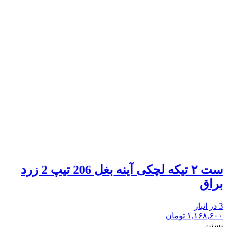
ست ۲ تیکه لچکی آینه بغل 206 تیپ 2 زرد
براق
3 در انبار
۱,۱۶۸,۶۰۰
تومان
بستن