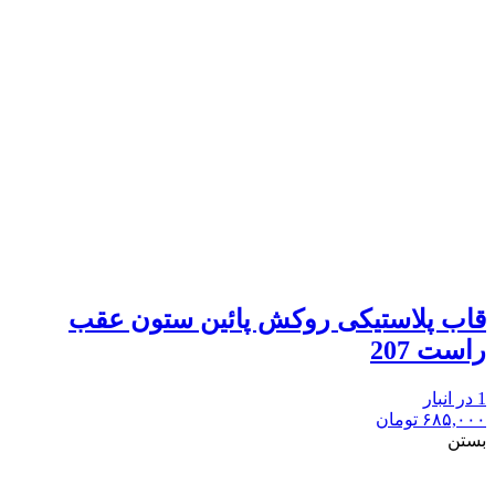
قاب پلاستیکی روکش پائین ستون عقب
راست 207
1 در انبار
۶۸۵,۰۰۰
تومان
بستن