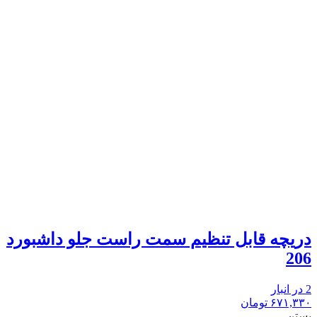
دریچه قابل تنظیم سمت راست جلو داشبورد
206
2 در انبار
۶۷۱,۳۳۰
تومان
بستن