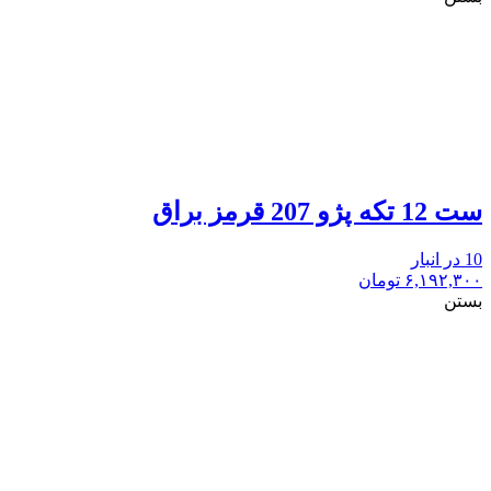
ست 12 تکه پژو 207 قرمز براق
10 در انبار
۶,۱۹۲,۳۰۰
تومان
بستن