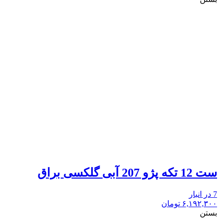
ست 12 تکه پژو 207 آبی گلکسی براق
7 در انبار
۶,۱۹۲,۳۰۰
تومان
بستن