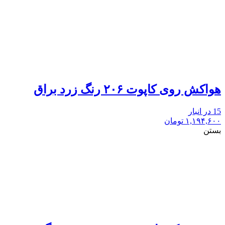
هواکش روی کاپوت ۲۰۶ رنگ زرد براق
15 در انبار
۱,۱۹۴,۶۰۰
تومان
بستن