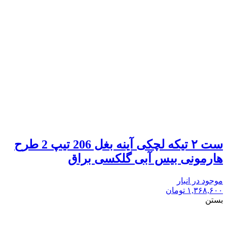
ست ۲ تیکه لچکی آینه بغل 206 تیپ 2 طرح
هارمونی بیس آبی گلکسی براق
موجود در انبار
۱,۳۶۸,۶۰۰
تومان
بستن