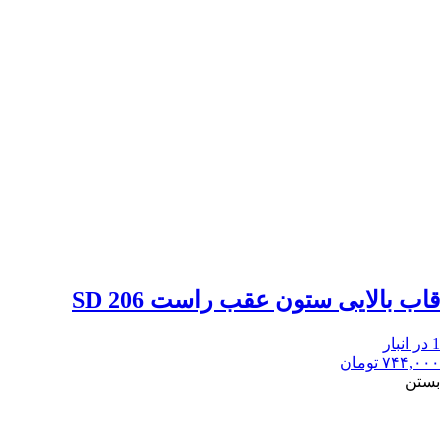
قاب بالایی ستون عقب راست 206 SD
1 در انبار
۷۴۴,۰۰۰
تومان
بستن