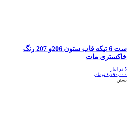
ست 6 تیکه قاب ستون 206و 207 رنگ
خاکستری مات
5 در انبار
۶,۱۹۰,۰۰۰
تومان
بستن