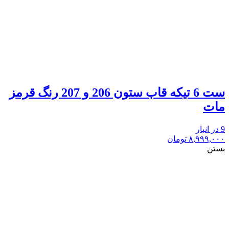
ست 6 تیکه قاب ستون 206 و 207 رنگ قرمز
مات
9 در انبار
۸,۹۹۹,۰۰۰
تومان
بستن