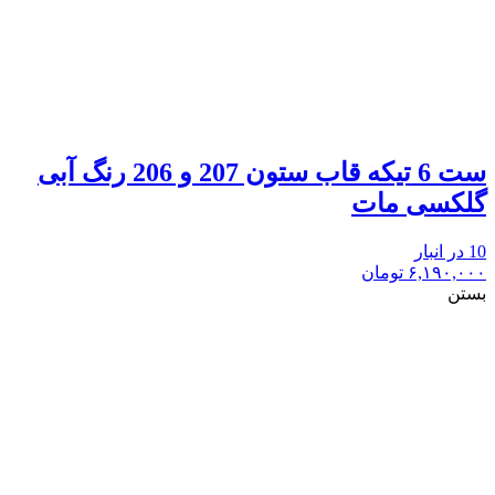
ست 6 تیکه قاب ستون 207 و 206 رنگ آبی
گلکسی مات
10 در انبار
۶,۱۹۰,۰۰۰
تومان
بستن