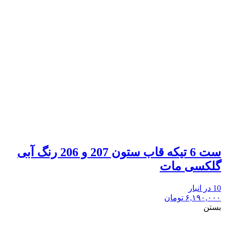
ست 6 تیکه قاب ستون 207 و 206 رنگ آبی
گلکسی مات
10 در انبار
۶,۱۹۰,۰۰۰
تومان
بستن