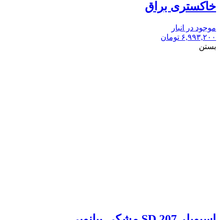
خاکستری براق
موجود در انبار
۶,۹۹۳,۲۰۰
تومان
بستن
اسپویلر 207 SD مشکی پیانویی