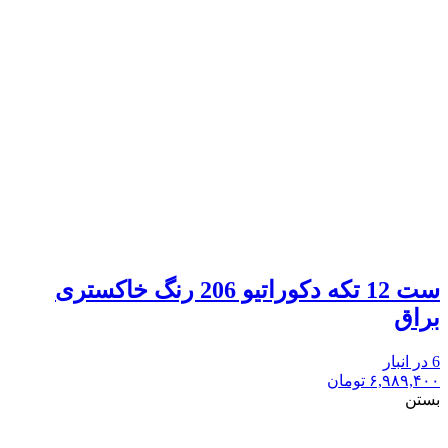
ست 12 تکه دکوراتیو 206 رنگ خاکستری
براق
6 در انبار
۶,۹۸۹,۴۰۰
تومان
بستن